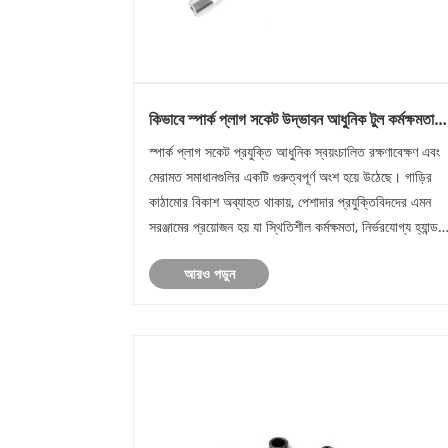
কিভাবে স্পার্ক প্লাগ সকেট উদ্ভাবন আধুনিক টুল কর্মক্ষমতা
উন্নত করে?
স্পার্ক প্লাগ সকেট প্রযুক্তি আধুনিক স্বয়ংচালিত রক্ষণাবেক্ষণ এবং
মেরামত সমাধানগুলির একটি গুরুত্বপূর্ণ অংশ হয়ে উঠেছে। গাড়ির
কাঠামোর বিকাশ অব্যাহত থাকায়, পেশাদার প্রযুক্তিবিদদের এমন
সরঞ্জামের প্রয়োজন হয় যা স্থিতিশীল কর্মক্ষমতা, নির্ভরযোগ্য হ্যান্ডলি
এবং দৈনিক রক্ষণাবেক্ষণ কাজের সময় সঠিক অপারেশন......
আরও পড়ুন