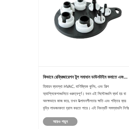
কিভাবে রেফ্রিজারেশন টুল সমাধান ডাউনটাইম কমাতে এবং
রক্ষণাবেক্ষণ উন্নত করতে পারে?
হিমায়ন ব্যবস্থা HVAC, বাণিজ্যিক কুলিং, এবং শিল্প
অ্যাপ্লিকেশনগুলিতে গুরুত্বপূর্ণ। যখন এই সিস্টেমগুলি ব্যর্থ হয় বা
অদক্ষভাবে কাজ করে, তখন উত্পাদনশীলতার ক্ষতি এবং শক্তির ব্যয়
বৃদ্ধি লাভজনকতা হ্রাস করতে পারে। এই নিবন্ধটি সমস্যাগুলি নির্ণয়
সঠিক মেরামত সম্পাদন এবং ব্যয়বহুল ডাউনটাইম এড়াতে হিমায়ন
আরও পড়ুন
স......