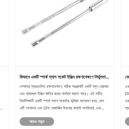
কিভাবে একটি স্পার্ক প্লাগ সকেট ইঞ্জিন রক্ষণাবেক্ষণে নির্ভুলতা
কে
এবং নিরাপত্তা উন্নত করে
রে
পেশাদার স্বয়ংচালিত রক্ষণাবেক্ষণে, সঠিক সরঞ্জামটি একটি মসৃণ মেরামত
এখ
এবং ব্যয়বহুল ইঞ্জিন ক্ষতির মধ্যে পার্থক্য করতে পারে। এই গভীর
DI
নির্দেশিকাটি একটি স্পার্ক প্লাগ সকেটের ভূমিকা অন্বেষণ করে, কেন
এক
,
এটি পেশাদার এবং DIY মেকানিক্স উভয়ের জন্যই অপরিহার্য, এবং
প্
কীভাবে সাকার প্রকৌশলী সকেট সমাধানগুলির মাধ্যমে নির......
আম
আরও পড়ুন