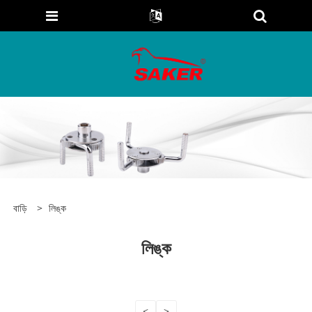
বাড়ি
>
লিঙ্ক
লিঙ্ক
<
>